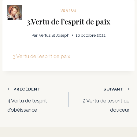
Vertus et prières en fraternité
VERTUS
avec Saint Joseph
3.Vertu de l’esprit de paix
Par
Vertus St Joseph
16 octobre 2021
3.Vertu de l’esprit de paix
PRÉCÉDENT
SUIVANT
4.Vertu de l’esprit
2.Vertu de l’esprit de
d’obéissance
douceur