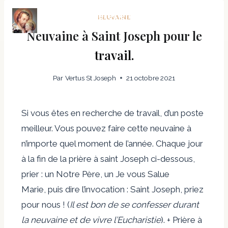
Vertus et prières en fraternité
NEUVAINE
avec Saint Joseph
Neuvaine à Saint Joseph pour le
travail.
Par
Vertus St Joseph
21 octobre 2021
Si vous êtes en recherche de travail, d’un poste
meilleur. Vous pouvez faire cette neuvaine à
n’importe quel moment de l’année. Chaque jour
à la fin de la prière à saint Joseph ci-dessous,
prier : un Notre Père, un Je vous Salue
Marie, puis dire l’invocation : Saint Joseph, priez
pour nous ! (
Il est bon de se confesser durant
la neuvaine et de vivre l’Eucharistie
). + Prière à