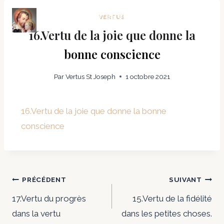
Vertus et prières en fraternité
VERTUS
avec Saint Joseph
16.Vertu de la joie que donne la
bonne conscience
Par
Vertus St Joseph
1 octobre 2021
16.Vertu de la joie que donne la bonne
conscience
PRÉCÉDENT
SUIVANT
17.Vertu du progrès
15.Vertu de la fidélité
dans la vertu
dans les petites choses.