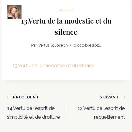
Vertus et prières en fraternité
VERTUS
avec Saint Joseph
13.Vertu de la modestie et du
silence
Par
Vertus St Joseph
6 octobre 2021
13.Vertu de la modestie et du silence
PRÉCÉDENT
SUIVANT
14.Vertu de l’esprit de
12.Vertu de l’esprit de
simplicité et de droiture
recueillement